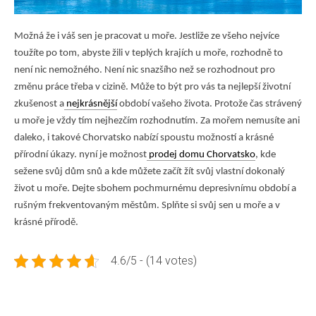
Možná že i váš sen je pracovat u moře. Jestliže ze všeho nejvíce
toužíte po tom, abyste žili v teplých krajích u moře, rozhodně to
není nic nemožného. Není nic snazšího než se rozhodnout pro
změnu práce třeba v cizině. Může to být pro vás ta nejlepší životní
zkušenost a
nejkrásnější
období vašeho života. Protože čas strávený
u moře je vždy tím nejhezčím rozhodnutím. Za mořem nemusíte ani
daleko, i takové Chorvatsko nabízí spoustu možností a krásné
přírodní úkazy. nyní je možnost
prodej domu Chorvatsko
, kde
sežene svůj dům snů a kde můžete začít žít svůj vlastní dokonalý
život u moře. Dejte sbohem pochmurnému depresivnímu období a
rušným frekventovaným městům. Splňte si svůj sen u moře a v
krásné přírodě.
4.6/5 - (14 votes)