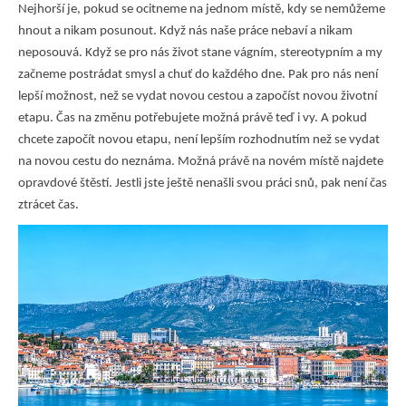
Nejhorší je, pokud se ocitneme na jednom místě, kdy se nemůžeme
hnout a nikam posunout. Když nás naše práce nebaví a nikam
neposouvá. Když se pro nás život stane vágním, stereotypním a my
začneme postrádat smysl a chuť do každého dne. Pak pro nás není
lepší možnost, než se vydat novou cestou a započíst novou životní
etapu. Čas na změnu potřebujete možná právě teď i vy. A pokud
chcete započít novou etapu, není lepším rozhodnutím než se vydat
na novou cestu do neznáma. Možná právě na novém místě najdete
opravdové štěstí.
Jestli jste ještě nenašli svou práci snů, pak není čas
ztrácet čas.