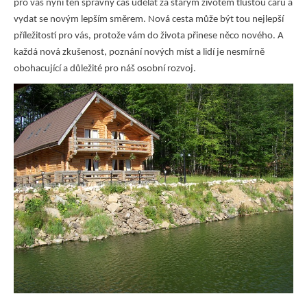
pro vás nyní ten správný čas udělat za starým životem tlustou čáru a
vydat se novým lepším směrem. Nová cesta může být tou nejlepší
příležitostí pro vás, protože vám do života přinese něco nového. A
každá nová zkušenost, poznání nových míst a lidí je nesmírně
obohacující a důležité pro náš osobní rozvoj.