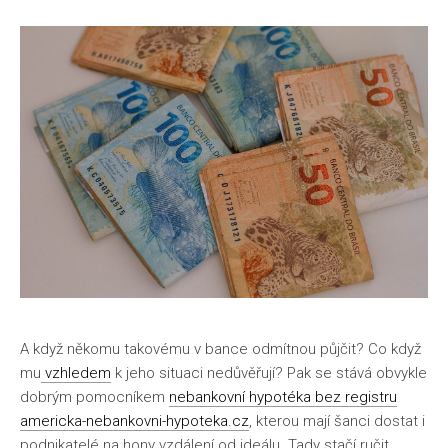
A když někomu takovému v bance odmítnou půjčit? Co když
mu
vzhledem
k jeho situaci nedůvěřují? Pak se stává obvykle
dobrým pomocníkem
nebankovní hypotéka bez registru
americka-nebankovni-hypoteka.cz
, kterou mají šanci dostat i
podnikatelé na hony vzdálení od ideálu. Tady stačí ručit