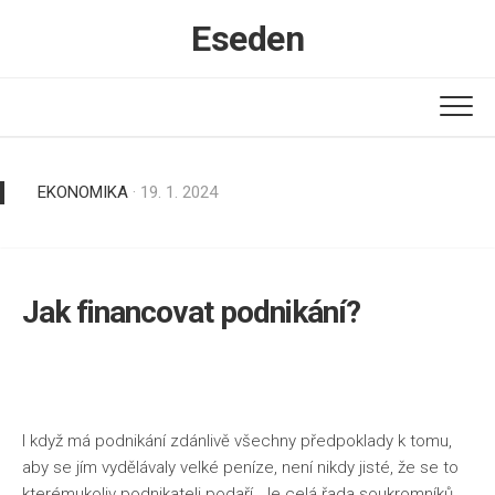
Skip
Eseden
to
content
EKONOMIKA
· 19. 1. 2024
Jak financovat podnikání?
I když má podnikání zdánlivě všechny předpoklady k tomu,
aby se jím vydělávaly velké peníze, není nikdy jisté, že se to
kterémukoliv podnikateli podaří. Je celá řada soukromníků,