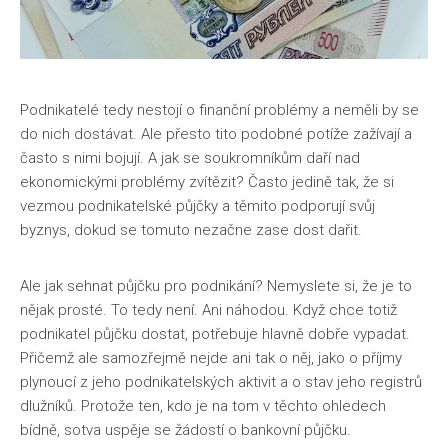
Podnikatelé tedy nestojí o finanční problémy a neměli by se
do nich dostávat. Ale přesto tito podobné potíže zažívají a
často s nimi bojují. A jak se soukromníkům daří nad
ekonomickými problémy zvítězit? Často jedině tak, že si
vezmou podnikatelské půjčky a těmito podporují svůj
byznys, dokud se tomuto nezačne zase dost dařit.
Ale jak sehnat půjčku pro podnikání? Nemyslete si, že je to
nějak prosté. To tedy není. Ani náhodou. Když chce totiž
podnikatel půjčku dostat, potřebuje hlavně dobře vypadat.
Přičemž ale samozřejmě nejde ani tak o něj, jako o příjmy
plynoucí z jeho podnikatelských aktivit a o stav jeho registrů
dlužníků. Protože ten, kdo je na tom v těchto ohledech
bídně, sotva uspěje se žádostí o bankovní půjčku.