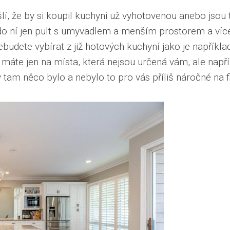
í, že by si koupil kuchyni už vyhotovenou anebo jsou 
do ní jen pult s umyvadlem a menším prostorem a více
udete vybírat z již hotových kuchyní jako je napříkla
áte jen na místa, která nejsou určená vám, ale např
y tam něco bylo a nebylo to pro vás příliš náročné na 