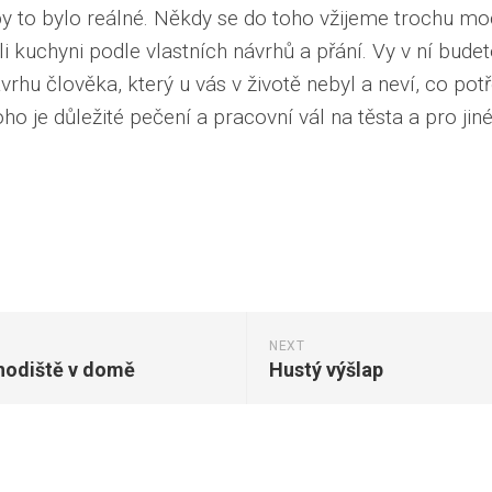
aby to bylo reálné. Někdy se do toho vžijeme trochu 
li kuchyni podle vlastních návrhů a přání. Vy v ní bud
hu člověka, který u vás v životě nebyl a neví, co pot
ho je důležité pečení a pracovní vál na těsta a pro jin
NEXT
chodiště v domě
Hustý výšlap