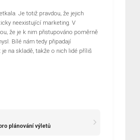
etkala. Je totiž pravdou, že jejich
icky neexistující marketing. V
dou, že je k nim přistupováno poměrně
ysl. Bílé nám tedy připadají
e na skladě, takže o nich lidé příliš
pro plánování výletů