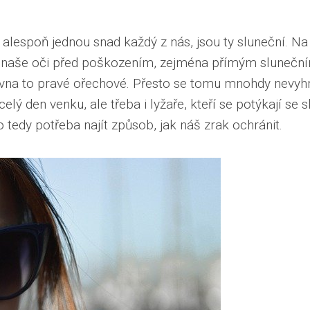
 alespoň jednou snad každý z nás, jsou ty sluneční. Na
it naše oči před poškozením, zejména přímým slunečn
vna to pravé ořechové. Přesto se tomu mnohdy nevyhne
o celý den venku, ale třeba i lyžaře, kteří se potýkají 
o tedy potřeba najít způsob, jak náš zrak ochránit.