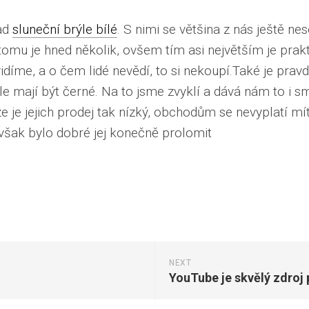
lad
sluneční brýle bílé
. S nimi se většina z nás ještě nes
tomu je hned několik, ovšem tím asi největším je prakt
díme, a o čem lidé nevědí, to si nekoupí.
Také je prav
 mají být černé. Na to jsme zvyklí a dává nám to i sm
 je jejich prodej tak nízký, obchodům se nevyplatí mít j
 však bylo dobré jej konečně prolomit
NEXT
YouTube je skvělý zdroj 