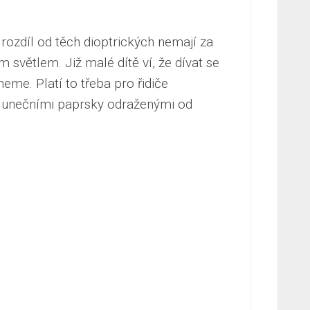
 rozdíl od těch dioptrických nemají za
ím světlem.
Již malé dítě ví, že dívat se
me. Platí to třeba pro řidiče
se slunečními paprsky odraženými od