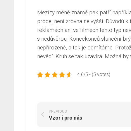
Mezi ty méně známé pak patří napřík
prodej není zrovna nejvyšší. Důvodů k 
reklamách ani ve filmech tento typ nevi
s nedůvěrou. Koneckonců sluneční brýle
nepřirozené, a tak je odmítáme. Protože
nevědí. Kruh se tak uzavírá. Možná by
4.6/5 - (5 votes)
PREVIOUS
Vzor i pro nás