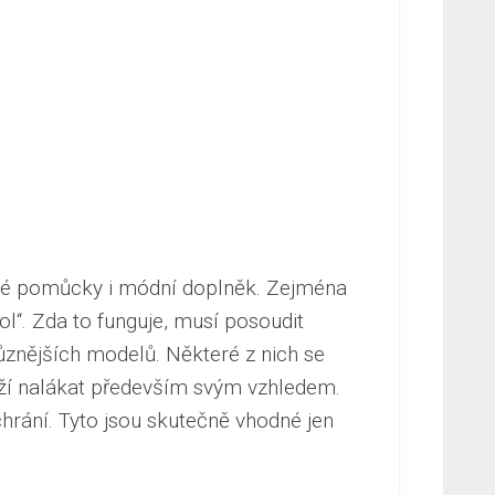
anné pomůcky i módní doplněk. Zejména
ool“. Zda to funguje, musí posoudit
jrůznějších modelů. Některé z nich se
naží nalákat především svým vzhledem.
hrání. Tyto jsou skutečně vhodné jen