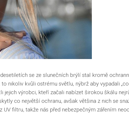
 desetiletích se ze slunečních brýlí stal kromě ochr
a to nikoliv kvůli ostrému světlu, nýbrž aby vypadali „c
i jejich výrobci, kteří začali nabízet širokou škálu ne
skytly co největší ochranu, avšak většina z nich se s
z UV filtru, takže nás před nebezpečným zářením neoc