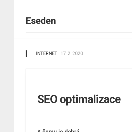
Skip
to
content
Eseden
INTERNET
· 17. 2. 2020
SEO optimalizace
K čemu je dobrá