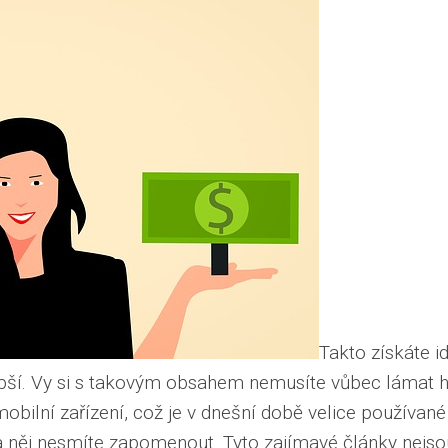
Takto získáte 
lepší. Vy si s takovým obsahem nemusíte vůbec lámat h
obilní zařízení, což je v dnešní době velice používan
a něj nesmíte zapomenout. Tyto zajímavé články nejsou 