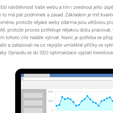
jvyšší návštěvnost Vaše webu a tím i zvednout jeho ús
že to má pár podmínek a zásad. Základem je mít kvalitn
doména, protože nějaké weby zdarma jsou většinou pra
itě, protože proces potřebuje nějakou dobu pracovat, 
ním tohoto cíle nadále vytrvat. Navíc je potřeba se př
li a zařazovali na co nejvýše umístěné příčky ve vyhl
y. Opravdu se do SEO optimalizace vyplatí investovat,