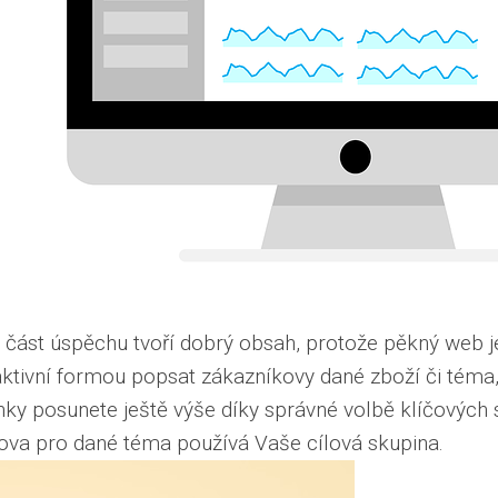
 část úspěchu tvoří dobrý obsah, protože pěkný web je
ktivní formou popsat zákazníkovy dané zboží či téma,
y posunete ještě výše díky správné volbě klíčových sl
slova pro dané téma používá Vaše cílová skupina.