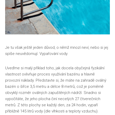
Je tu však ještě jeden důvod, o němž mnozí neví, nebo si jej
spíše neuvědomují. Vypařování vody.
Uveďme si malý příklad toho, jak docela obyčejná fyzikální
vlastnost ovlivňuje proces využívání bazénu a hlavně
provozní náklady. Představte si, že máte na zahradě oválný
bazén o šířce 3,5 metru a délce 8 metrů, což je poměrně
obvyklý rozměr oválných zapuštěných nádrží. Snadno si
vypočítáte, že jeho plocha činí necelých 27 čtverečních
metrů. Z této plochy se každý den, za 24 hodin, vypaří
přibližně 145 litrů vody (dle vlhkosti a teploty vzduchu).