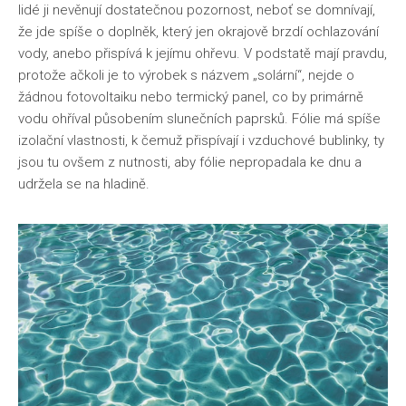
lidé ji nevěnují dostatečnou pozornost, neboť se domnívají,
že jde spíše o doplněk, který jen okrajově brzdí ochlazování
vody, anebo přispívá k jejímu ohřevu. V podstatě mají pravdu,
protože ačkoli je to výrobek s názvem „solární“, nejde o
žádnou fotovoltaiku nebo termický panel, co by primárně
vodu ohříval působením slunečních paprsků. Fólie má spíše
izolační vlastnosti, k čemuž přispívají i vzduchové bublinky, ty
jsou tu ovšem z nutnosti, aby fólie nepropadala ke dnu a
udržela se na hladině.