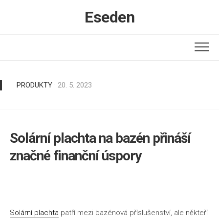
Skip
Eseden
to
content
PRODUKTY
· 20. 5. 2023
Solární plachta na bazén přináší
značné finanční úspory
Solární plachta
patří mezi bazénová příslušenství, ale někteří