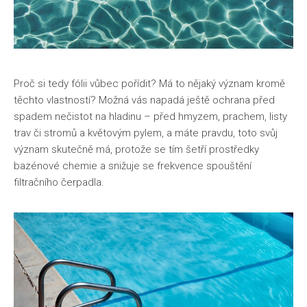
Proč si tedy fólii vůbec pořídit? Má to nějaký význam kromě
těchto vlastností? Možná vás napadá ještě ochrana před
spadem nečistot na hladinu – před hmyzem, prachem, listy
trav či stromů a květovým pylem, a máte pravdu, toto svůj
význam skutečně má, protože se tím šetří prostředky
bazénové chemie a snižuje se frekvence spouštění
filtračního čerpadla.