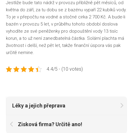
Jestliže bude tato nádrž v provozu přibližně pět měsíců, od
května do září, za tu dobu se z bazénu vypaří 22 kubíků vody.
To je v přepočtu na vodné a stočné cirka 2 700 Kč. A bude-li
bazén v provozu 5 let, v průběhu tohoto období doslova
vyhodíte ze své peněženky pro dopouštění vody 13 tisíc
korun, a to už není zanedbatelná částka. Solární plachta má
životnost i delší, než pět let, takže finanční úspora vás pak
určitě nemine.
4.4/5 - (10 votes)
Léky a jejich přeprava
Zisková firma? Určitě ano!