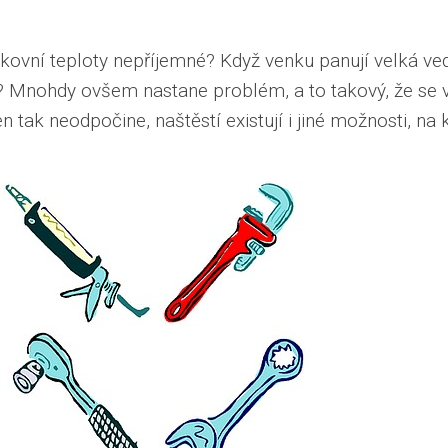
nkovní teploty nepříjemné? Když venku panují velká ve
i? Mnohdy ovšem nastane problém, a to takový, že se v
n tak neodpočine, naštěstí existují i jiné možnosti, na