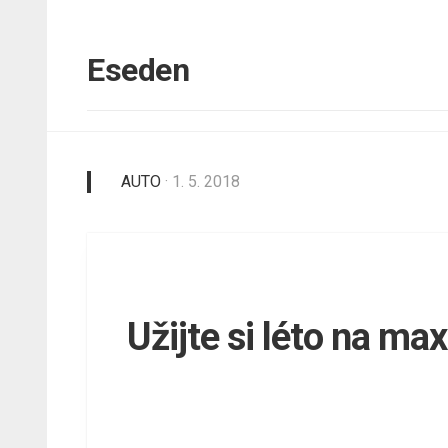
Skip
to
content
Eseden
AUTO
· 1. 5. 2018
Užijte si léto na m