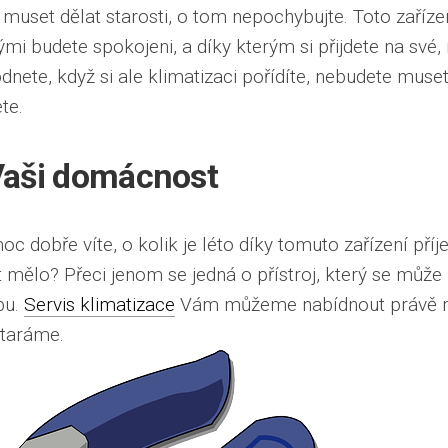
 muset dělat starosti, o tom nepochybujte. Toto zařízen
mi budete spokojeni, a díky kterým si přijdete na své,
ete, když si ale klimatizaci pořídíte, nebudete muset n
te.
 Vaši domácnost
moc dobře víte, o kolik je léto díky tomuto zařízení příj
 mělo? Přeci jenom se jedná o přístroj, který se může p
bu.
Servis klimatizace
Vám můžeme nabídnout právě my,
staráme.