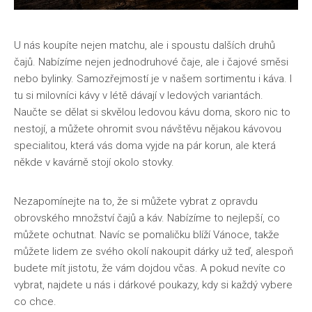
U nás koupíte nejen matchu, ale i spoustu dalších druhů
čajů. Nabízíme nejen jednodruhové čaje, ale i čajové směsi
nebo bylinky. Samozřejmostí je v našem sortimentu i káva. I
tu si milovníci kávy v létě dávají v ledových variantách.
Naučte se dělat si skvělou ledovou kávu doma, skoro nic to
nestojí, a můžete ohromit svou návštěvu nějakou kávovou
specialitou, která vás doma vyjde na pár korun, ale která
někde v kavárně stojí okolo stovky.
Nezapomínejte na to, že si můžete vybrat z opravdu
obrovského množství čajů a káv. Nabízíme to nejlepší, co
můžete ochutnat. Navíc se pomaličku blíží Vánoce, takže
můžete lidem ze svého okolí nakoupit dárky už teď, alespoň
budete mít jistotu, že vám dojdou včas. A pokud nevíte co
vybrat, najdete u nás i dárkové poukazy, kdy si každý vybere
co chce.