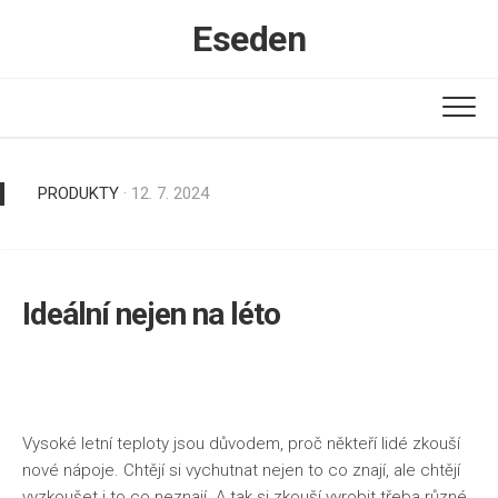
Skip
Eseden
to
content
PRODUKTY
· 12. 7. 2024
Ideální nejen na léto
Vysoké letní teploty jsou důvodem, proč někteří lidé zkouší
nové nápoje. Chtějí si vychutnat nejen to co znají, ale chtějí
vyzkoušet i to co neznají. A tak si zkouší vyrobit třeba různé