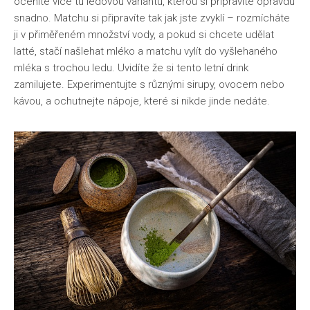
oceníte více tu ledovou variantu, kterou si připravíte opravdu
snadno. Matchu si připravíte tak jak jste zvyklí – rozmícháte
ji v přiměřeném množství vody, a pokud si chcete udělat
latté, stačí našlehat mléko a matchu vylít do vyšlehaného
mléka s trochou ledu. Uvidíte že si tento letní drink
zamilujete. Experimentujte s různými sirupy, ovocem nebo
kávou, a ochutnejte nápoje, které si nikde jinde nedáte.