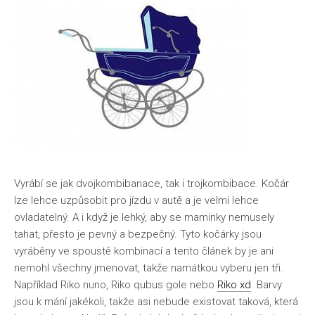
Vyrábí se jak dvojkombibanace, tak i trojkombibace. Kočár
lze lehce uzpůsobit pro jízdu v autě a je velmi lehce
ovladatelný. A i když je lehký, aby se maminky nemusely
tahat, přesto je pevný a bezpečný. Tyto kočárky jsou
vyráběny ve spoustě kombinací a tento článek by je ani
nemohl všechny jmenovat, takže namátkou vyberu jen tři.
Například Riko nuno, Riko qubus gole nebo
Riko xd
. Barvy
jsou k mání jakékoli, takže asi nebude existovat taková, která