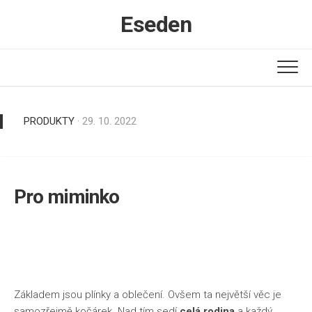
Skip
Eseden
to
content
PRODUKTY
· 29. 10. 2022
Pro miminko
Základem jsou plínky a oblečení. Ovšem ta největší věc je
samozřejmě kočárek. Nad tím sedí
celá rodina
a každý