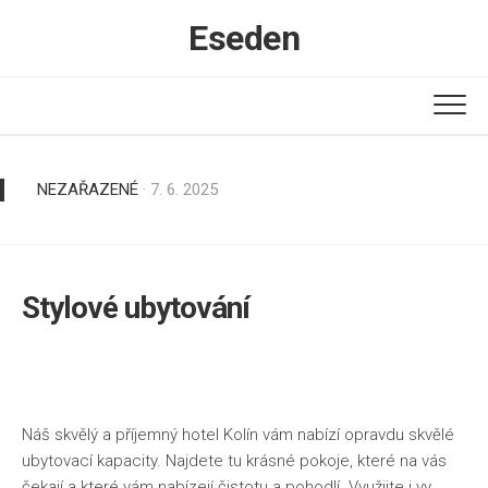
Skip
Eseden
to
content
NEZAŘAZENÉ
· 7. 6. 2025
Stylové ubytování
Náš skvělý a příjemný hotel Kolín vám nabízí opravdu skvělé
ubytovací kapacity. Najdete tu krásné pokoje, které na vás
čekají a které vám nabízejí čistotu a pohodlí. Využijte i vy